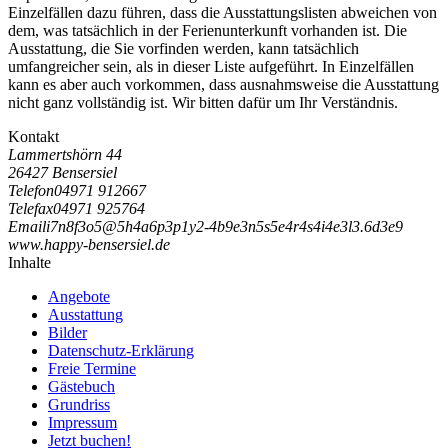
Einzelfällen dazu führen, dass die Ausstattungslisten abweichen von
dem, was tatsächlich in der Ferienunterkunft vorhanden ist. Die
Ausstattung, die Sie vorfinden werden, kann tatsächlich
umfangreicher sein, als in dieser Liste aufgeführt. In Einzelfällen
kann es aber auch vorkommen, dass ausnahmsweise die Ausstattung
nicht ganz vollständig ist. Wir bitten dafür um Ihr Verständnis.
Kontakt
Lammertshörn 44
26427 Bensersiel
Telefon
04971 912667
Telefax
04971 925764
Email
i
7
n
8
f
3
o
5
@
5
h
4
a
6
p
3
p
1
y
2
-
4
b
9
e
3
n
5
s
5
e
4
r
4
s
4
i
4
e
3
l
3
.
6
d
3
e
9
www.happy-bensersiel.de
Inhalte
Angebote
Ausstattung
Bilder
Datenschutz-Erklärung
Freie Termine
Gästebuch
Grundriss
Impressum
Jetzt buchen!