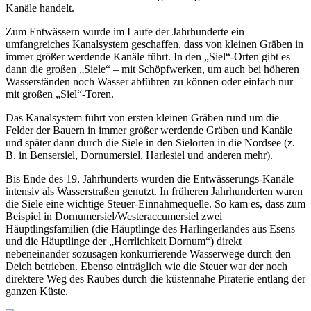
Kanäle handelt.
Zum Entwässern wurde im Laufe der Jahrhunderte ein
umfangreiches Kanalsystem geschaffen, dass von kleinen Gräben in
immer größer werdende Kanäle führt. In den „Siel“-Orten gibt es
dann die großen „Siele“ – mit Schöpfwerken, um auch bei höheren
Wasserständen noch Wasser abführen zu können oder einfach nur
mit großen „Siel“-Toren.
Das Kanalsystem führt von ersten kleinen Gräben rund um die
Felder der Bauern in immer größer werdende Gräben und Kanäle
und später dann durch die Siele in den Sielorten in die Nordsee (z.
B. in Bensersiel, Dornumersiel, Harlesiel und anderen mehr).
Bis Ende des 19. Jahrhunderts wurden die Entwässerungs-Kanäle
intensiv als Wasserstraßen genutzt. In früheren Jahrhunderten waren
die Siele eine wichtige Steuer-Einnahmequelle. So kam es, dass zum
Beispiel in Dornumersiel/Westeraccumersiel zwei
Häuptlingsfamilien (die Häuptlinge des Harlingerlandes aus Esens
und die Häuptlinge der „Herrlichkeit Dornum“) direkt
nebeneinander sozusagen konkurrierende Wasserwege durch den
Deich betrieben. Ebenso einträglich wie die Steuer war der noch
direktere Weg des Raubes durch die küstennahe Piraterie entlang der
ganzen Küste.