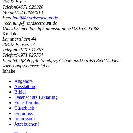
26427 Esens
Telefon
04971 926920
Mobil
0152 08897913
Email
mail@nordseetraum.de
rechnung@nordseetraum.de
Umsatzsteuer-Identifikationsnummer
DE162595068
Kontakt
Lammertshörn 44
26427 Bensersiel
Telefon
04971 912667
Telefax
04971 925764
Email
i
4
n
9
f
8
o
8
@
4
h
7
a
6
p
9
p
7
y
3
-
5
b
3
e
6
n
2
s
9
e
5
r
4
s
5
i
3
e
5
l
7
.
5
d
3
e
5
www.happy-bensersiel.de
Inhalte
Angebote
Ausstattung
Bilder
Datenschutz-Erklärung
Freie Termine
Gästebuch
Grundriss
Impressum
Jetzt buchen!