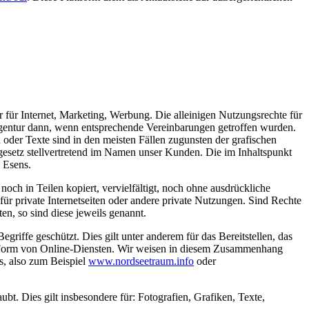
 für Internet, Marketing, Werbung. Die alleinigen Nutzungsrechte für
gentur dann, wenn entsprechende Vereinbarungen getroffen wurden.
der Texte sind in den meisten Fällen zugunsten der grafischen
gesetz stellvertretend im Namen unser Kunden. Die im Inhaltspunkt
, Esens.
och in Teilen kopiert, vervielfältigt, noch ohne ausdrückliche
für private Internetseiten oder andere private Nutzungen. Sind Rechte
en, so sind diese jeweils genannt.
iffe geschützt. Dies gilt unter anderem für das Bereitstellen, das
in Form von Online-Diensten. Wir weisen in diesem Zusammenhang
s, also zum Beispiel
www.nordseetraum.info
oder
bt. Dies gilt insbesondere für: Fotografien, Grafiken, Texte,