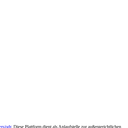
ers/odr
. Diese Plattform dient als Anlaufstelle zur außergerichtlichen