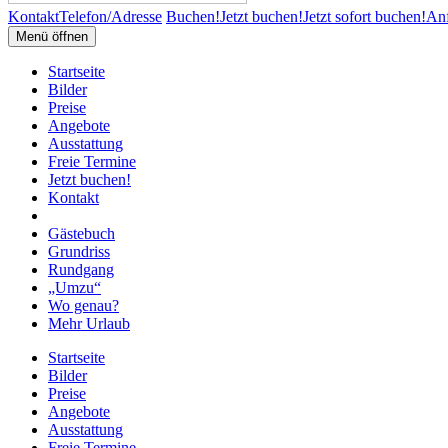
Kontakt
Telefon/Adresse
Buchen!
Jetzt buchen!
Jetzt sofort buchen!
Anf
Menü öffnen
Startseite
Bilder
Preise
Angebote
Ausstattung
Freie Termine
Jetzt buchen!
Kontakt
Gästebuch
Grundriss
Rundgang
„Umzu“
Wo genau?
Mehr Urlaub
Startseite
Bilder
Preise
Angebote
Ausstattung
Freie Termine