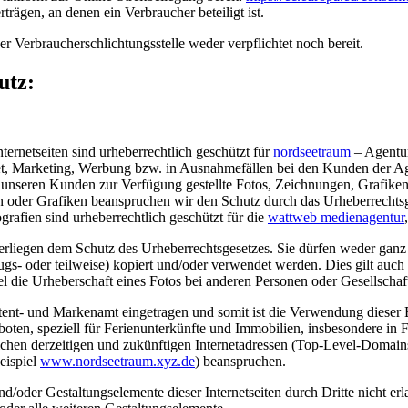
trägen, an denen ein Verbraucher beteiligt ist.
r Verbraucherschlichtungsstelle weder verpflichtet noch bereit.
utz:
nternetseiten sind urheberrechtlich geschützt für
nordseetraum
– Agentur
et, Marketing, Werbung bzw. in Ausnahmefällen bei den Kunden der A
seren Kunden zur Verfügung gestellte Fotos, Zeichnungen, Grafiken o
en oder Grafiken beanspruchen wir den Schutz durch das Urheberrechts
fien sind urheberrechtlich geschützt für die
wattweb medienagentur
erliegen dem Schutz des Urheberrechtsgesetzes. Sie dürfen weder ganz n
gs- oder teilweise) kopiert und/oder verwendet werden. Dies gilt auch 
el die Urheberschaft eines Fotos bei anderen Personen oder Gesellschaft
t- und Markenamt eingetragen und somit ist die Verwendung dieser Begr
boten, speziell für Ferienunterkünfte und Immobilien, insbesondere 
ichen derzeitigen und zukünftigen Internetadressen (Top-Level-Domain
eispiel
www.nordseetraum.xyz.de
) beanspruchen.
/oder Gestaltungselemente dieser Internetseiten durch Dritte nicht erlau