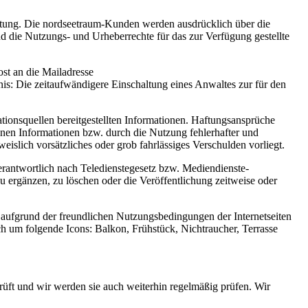
tung. Die nordseetraum-Kunden werden ausdrücklich über die
nd die Nutzungs- und Urheberrechte für das zur Verfügung gestellte
ost an die Mailadresse
is: Die zeitaufwändigere Einschaltung eines Anwaltes zur für den
tionsquellen bereitgestellten Informationen. Haftungsansprüche
tenen Informationen bzw. durch die Nutzung fehlerhafter und
eislich vorsätzliches oder grob fahrlässiges Verschulden vorliegt.
h verantwortlich nach Teledienstegesetz bzw. Mediendienste-
 ergänzen, zu löschen oder die Veröffentlichung zeitweise oder
aufgrund der freundlichen Nutzungsbedingungen der Internetseiten
ich um folgende Icons: Balkon, Frühstück, Nichtraucher, Terrasse
prüft und wir werden sie auch weiterhin regelmäßig prüfen. Wir