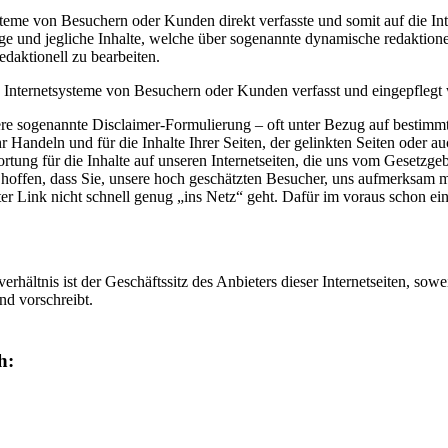
teme von Besuchern oder Kunden direkt verfasste und somit auf die Inter
äge und jegliche Inhalte, welche über sogenannte dynamische redaktion
edaktionell zu bearbeiten.
e Internetsysteme von Besuchern oder Kunden verfasst und eingepflegt w
ndere sogenannte Disclaimer-Formulierung – oft unter Bezug auf bestimmt
r Handeln und für die Inhalte Ihrer Seiten, der gelinkten Seiten oder 
ortung für die Inhalte auf unseren Internetseiten, die uns vom Gesetzg
 hoffen, dass Sie, unsere hoch geschätzten Besucher, uns aufmerksam m
kter Link nicht schnell genug „ins Netz“ geht. Dafür im voraus schon e
erhältnis ist der Geschäftssitz des Anbieters dieser Internetseiten, sow
nd vorschreibt.
h: