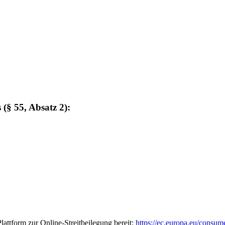
(§ 55, Absatz 2):
attform zur Online-Streitbeilegung bereit:
https://ec.europa.eu/consum