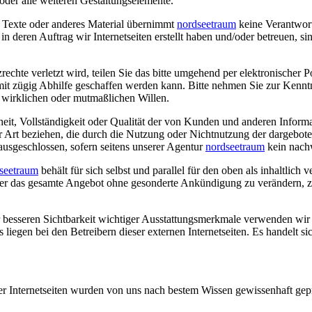
er alle weiteren Gestaltungselemente.
, Texte oder anderes Material übernimmt
nordseetraum
keine Verantwor
n deren Auftrag wir Internetseiten erstellt haben und/oder betreuen, si
zrechte verletzt wird, teilen Sie das bitte umgehend per elektronischer P
it zügig Abhilfe geschaffen werden kann. Bitte nehmen Sie zur Kenntn
n wirklichen oder mutmaßlichen Willen.
heit, Vollständigkeit oder Qualität der von Kunden und anderen Informa
ler Art beziehen, die durch die Nutzung oder Nichtnutzung der dargebo
ausgeschlossen, sofern seitens unserer Agentur
nordseetraum
kein nachw
seetraum
behält für sich selbst und parallel für den oben als inhaltlic
der das gesamte Angebot ohne gesonderte Ankündigung zu verändern, zu
 besseren Sichtbarkeit wichtiger Ausstattungsmerkmale verwenden wir 
 liegen bei den Betreibern dieser externen Internetseiten. Es handelt s
inkter Internetseiten wurden von uns nach bestem Wissen gewissenhaft ge