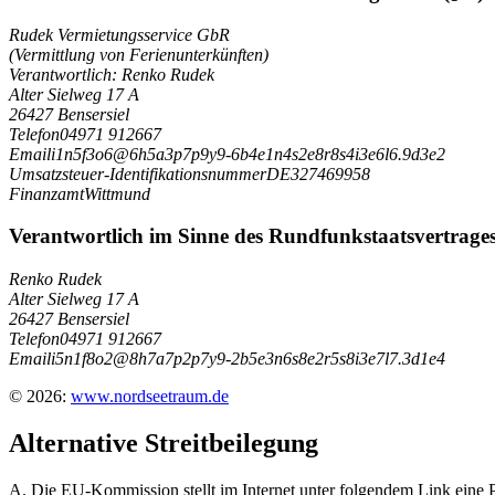
Rudek Vermietungsservice GbR
(Vermittlung von Ferienunterkünften)
Verantwortlich: Renko Rudek
Alter Sielweg 17 A
26427 Bensersiel
Telefon
04971 912667
Email
i
1
n
5
f
3
o
6
@
6
h
5
a
3
p
7
p
9
y
9
-
6
b
4
e
1
n
4
s
2
e
8
r
8
s
4
i
3
e
6
l
6
.
9
d
3
e
2
Umsatzsteuer-Identifikationsnummer
DE327469958
Finanzamt
Wittmund
Verantwortlich im Sinne des Rundfunkstaatsvertrages 
Renko Rudek
Alter Sielweg 17 A
26427 Bensersiel
Telefon
04971 912667
Email
i
5
n
1
f
8
o
2
@
8
h
7
a
7
p
2
p
7
y
9
-
2
b
5
e
3
n
6
s
8
e
2
r
5
s
8
i
3
e
7
l
7
.
3
d
1
e
4
© 2026:
www.nordseetraum.de
Alternative Streitbeilegung
A. Die EU-Kommission stellt im Internet unter folgendem Link eine Pl