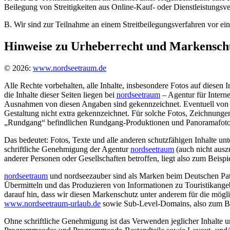
Beilegung von Streitigkeiten aus Online-Kauf- oder Dienstleistungsver
B. Wir sind zur Teilnahme an einem Streitbeilegungsverfahren vor eine
Hinweise zu Urheberrecht und Markensch
© 2026:
www.nordseetraum.de
Alle Rechte vorbehalten, alle Inhalte, insbesondere Fotos auf diesen I
die Inhalte dieser Seiten liegen bei
nordseetraum
– Agentur für Intern
Ausnahmen von diesen Angaben sind gekennzeichnet. Eventuell von un
Gestaltung nicht extra gekennzeichnet. Für solche Fotos, Zeichnung
„Rundgang“ befindlichen Rundgang-Produktionen und Panoramafotogra
Das bedeutet: Fotos, Texte und alle anderen schutzfähigen Inhalte unt
schriftliche Genehmigung der Agentur
nordseetraum
(auch nicht auszu
anderer Personen oder Gesellschaften betroffen, liegt also zum Beispi
nordseetraum
und nordseezauber sind als Marken beim Deutschen Paten
Übermitteln und das Produzieren von Informationen zu Touristikange
darauf hin, dass wir diesen Markenschutz unter anderem für die mögl
www.nordseetraum-urlaub.de
sowie Sub-Level-Domains, also zum B
Ohne schriftliche Genehmigung ist das Verwenden jeglicher Inhalte und