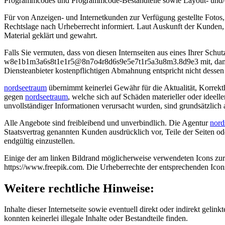
Programmcodes und Programmcode-Bestandteile sowie Layout- und/od
Für von Anzeigen- und Internetkunden zur Verfügung gestellte Fotos
Rechtslage nach Urheberrecht informiert. Laut Auskunft der Kunden, i
Material geklärt und gewahrt.
Falls Sie vermuten, dass von diesen Internseiten aus eines Ihrer Schut
w
8
e
1
b
1
m
3
a
6
s
8
t
1
e
1
r
5
@
8
n
7
o
4
r
8
d
6
s
9
e
5
e
7
t
1
r
5
a
3
u
8
m
3
.
8
d
9
e
3
mit, dam
Diensteanbieter kostenpflichtigen Abmahnung entspricht nicht desse
nordseetraum
übernimmt keinerlei Gewähr für die Aktualität, Korrekt
gegen
nordseetraum
, welche sich auf Schäden materieller oder ideel
unvollständiger Informationen verursacht wurden, sind grundsätzlich 
Alle Angebote sind freibleibend und unverbindlich. Die Agentur
nord
Staatsvertrag genannten Kunden ausdrücklich vor, Teile der Seiten o
endgültig einzustellen.
Einige der am linken Bildrand möglicherweise verwendeten Icons zur
https://www.freepik.com
. Die Urheberrechte der entsprechenden Icons
Weitere rechtliche Hinweise:
Inhalte dieser Internetseite sowie eventuell direkt oder indirekt gel
konnten keinerlei illegale Inhalte oder Bestandteile finden.