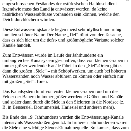
eingeschlossenen Festlandes der ostfriesischen Halbinsel dient.
Irgendwie muss das Land ja entwässert werden, da keine
natürlichen Wasserabflüsse vorhanden sein können, welche den
Deich durchlöchern würden.
Diese Entwässerungskanäle liegen meist sehr idyllisch und ruhig
inmitten schöner Natur. Der Name „Tief“ rührt von der Tatsache,
dass es sich hier um die tiefst- und größtmögliche Variante solcher
Kanäle handelt.
Zum Entwässern wurde im Laufe der Jahrhunderte ein
umfangreiches Kanalsystem geschaffen, dass von kleinen Gräben in
immer größer werdende Kanäle führt. In den „Siel“-Orten gibt es
dann die großen „Siele“ – mit Schöpfwerken, um auch bei höheren
Wasserständen noch Wasser abführen zu können oder einfach nur
mit großen „Siel“-Toren.
Das Kanalsystem führt von ersten kleinen Gräben rund um die
Felder der Bauern in immer größer werdende Gräben und Kanäle
und später dann durch die Siele in den Sielorten in die Nordsee (z.
B. in Bensersiel, Dornumersiel, Harlesiel und anderen mehr).
Bis Ende des 19. Jahrhunderts wurden die Entwässerungs-Kanäle
intensiv als Wasserstraßen genutzt. In früheren Jahrhunderten waren
die Siele eine wichtige Steuer-Einnahmequelle. So kam es, dass zum