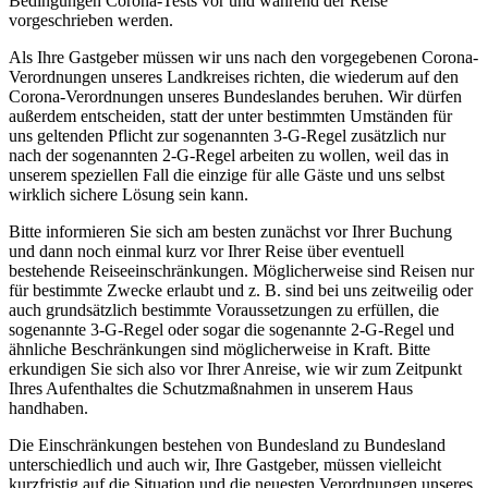
Bedingungen Corona-Tests vor und während der Reise
vorgeschrieben werden.
Als Ihre Gastgeber müssen wir uns nach den vorgegebenen Corona-
Verordnungen unseres Landkreises richten, die wiederum auf den
Corona-Verordnungen unseres Bundeslandes beruhen. Wir dürfen
außerdem entscheiden, statt der unter bestimmten Umständen für
uns geltenden Pflicht zur sogenannten 3-G-Regel zusätzlich nur
nach der sogenannten 2-G-Regel arbeiten zu wollen, weil das in
unserem speziellen Fall die einzige für alle Gäste und uns selbst
wirklich sichere Lösung sein kann.
Bitte informieren Sie sich am besten zunächst vor Ihrer Buchung
und dann noch einmal kurz vor Ihrer Reise über eventuell
bestehende Reiseeinschränkungen. Möglicherweise sind Reisen nur
für bestimmte Zwecke erlaubt und z. B. sind bei uns zeitweilig oder
auch grundsätzlich bestimmte Voraussetzungen zu erfüllen, die
sogenannte 3-G-Regel oder sogar die sogenannte 2-G-Regel und
ähnliche Beschränkungen sind möglicherweise in Kraft. Bitte
erkundigen Sie sich also vor Ihrer Anreise, wie wir zum Zeitpunkt
Ihres Aufenthaltes die Schutzmaßnahmen in unserem Haus
handhaben.
Die Einschränkungen bestehen von Bundesland zu Bundesland
unterschiedlich und auch wir, Ihre Gastgeber, müssen vielleicht
kurzfristig auf die Situation und die neuesten Verordnungen unseres