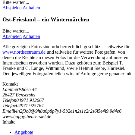
Bitte warten...
Abspielen
Anhalten
Ost-Friesland – ein Wintermärchen
Bitte warten...
Abspielen
Anhalten
Alle gezeigten Fotos sind urheberrechtlich geschützt – teilweise für
www.nordseetraum.de
und teilweise für weitere Fotografen, von
denen die Rechte an diesen Fotos für die Verwendung auf unseren
Internetseiten erworben wurden. Dazu gehören zum Beispiel
T.
Franke
und
C. Lange
, Wittmund, sowie Helmut Siebe, Harlesiel.
Den jeweiligen Fotografen teilen wir auf Anfrage gerne genauer mit.
Kontakt
Lammertshörn 44
26427 Bensersiel
Telefon
04971 912667
Telefax
04971 925764
Email
i
4
n
2
f
3
o
8
@
9
h
8
a
6
p
8
p
7
y
1
-
5
b
2
e
1
n
2
s
1
e
2
r
2
s
6
i
5
e
4
l
9
.
9
d
4
e
6
www.happy-bensersiel.de
Inhalte
Angebote